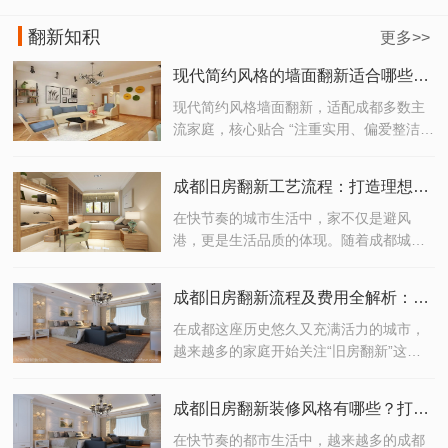
翻新知积
更多>>
现代简约风格的墙面翻新适合哪些成都家庭？
现代简约风格墙面翻新，适配成都多数主
流家庭，核心贴合 “注重实用、偏爱整洁、
追求性价比” 的需求，具体适合以下几类成
都家庭
成都旧房翻新工艺流程：打造理想家居的完美之选
在快节奏的城市生活中，家不仅是避风
港，更是生活品质的体现。随着成都城市
化进程的加快，越来越多的老房子迎来了
焕新的契机。如果你正考虑对老旧住宅进
成都旧房翻新流程及费用全解析：打造理想家居的高效指南
行翻新改造，那么了解一套科学、高效的
成都旧房翻新工艺流程，将是开启理想生
在成都这座历史悠久又充满活力的城市，
活的重要一步。
越来越多的家庭开始关注“旧房翻新”这一
话题。无论是为了提升居住品质，还是为
未来生活预留更多可能性，旧房翻新已经
成都旧房翻新装修风格有哪些？打造你的理想生活空间！
成为现代家庭改善居住环境的重要选择。
但你是否清楚成都旧房翻新的完整流程？
在快节奏的都市生活中，越来越多的成都