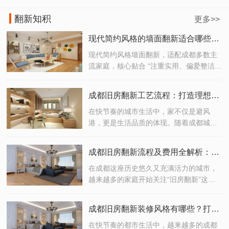
翻新知积
更多>>
现代简约风格的墙面翻新适合哪些成都家庭？
现代简约风格墙面翻新，适配成都多数主
流家庭，核心贴合 “注重实用、偏爱整洁、
追求性价比” 的需求，具体适合以下几类成
都家庭
成都旧房翻新工艺流程：打造理想家居的完美之选
在快节奏的城市生活中，家不仅是避风
港，更是生活品质的体现。随着成都城市
化进程的加快，越来越多的老房子迎来了
焕新的契机。如果你正考虑对老旧住宅进
成都旧房翻新流程及费用全解析：打造理想家居的高效指南
行翻新改造，那么了解一套科学、高效的
成都旧房翻新工艺流程，将是开启理想生
在成都这座历史悠久又充满活力的城市，
活的重要一步。
越来越多的家庭开始关注“旧房翻新”这一
话题。无论是为了提升居住品质，还是为
未来生活预留更多可能性，旧房翻新已经
成都旧房翻新装修风格有哪些？打造你的理想生活空间！
成为现代家庭改善居住环境的重要选择。
但你是否清楚成都旧房翻新的完整流程？
在快节奏的都市生活中，越来越多的成都