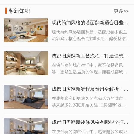
翻新知积
更多>>
现代简约风格的墙面翻新适合哪些成都家庭？
现代简约风格墙面翻新，适配成都多数主
流家庭，核心贴合 “注重实用、偏爱整洁、
追求性价比” 的需求，具体适合以下几类成
都家庭
成都旧房翻新工艺流程：打造理想家居的完美之选
在快节奏的城市生活中，家不仅是避风
港，更是生活品质的体现。随着成都城市
化进程的加快，越来越多的老房子迎来了
焕新的契机。如果你正考虑对老旧住宅进
成都旧房翻新流程及费用全解析：打造理想家居的高效指南
行翻新改造，那么了解一套科学、高效的
成都旧房翻新工艺流程，将是开启理想生
在成都这座历史悠久又充满活力的城市，
活的重要一步。
越来越多的家庭开始关注“旧房翻新”这一
话题。无论是为了提升居住品质，还是为
未来生活预留更多可能性，旧房翻新已经
成都旧房翻新装修风格有哪些？打造你的理想生活空间！
成为现代家庭改善居住环境的重要选择。
但你是否清楚成都旧房翻新的完整流程？
在快节奏的都市生活中，越来越多的成都