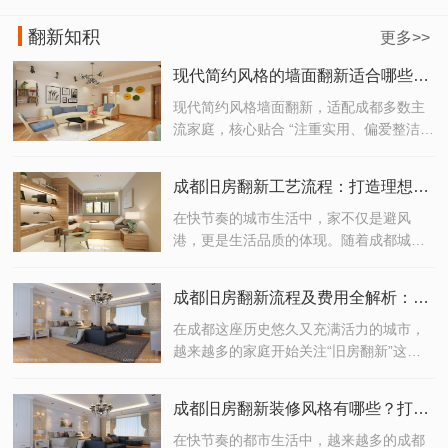
翻新知积
更多>>
现代简约风格的墙面翻新适合哪些成都家庭？
现代简约风格墙面翻新，适配成都多数主
流家庭，核心贴合 “注重实用、偏爱整洁、
追求性价比” 的需求，具体适合以下几类成
都家庭
成都旧房翻新工艺流程：打造理想家居的完美之选
在快节奏的城市生活中，家不仅是避风
港，更是生活品质的体现。随着成都城市
化进程的加快，越来越多的老房子迎来了
焕新的契机。如果你正考虑对老旧住宅进
成都旧房翻新流程及费用全解析：打造理想家居的高效指南
行翻新改造，那么了解一套科学、高效的
成都旧房翻新工艺流程，将是开启理想生
在成都这座历史悠久又充满活力的城市，
活的重要一步。
越来越多的家庭开始关注“旧房翻新”这一
话题。无论是为了提升居住品质，还是为
未来生活预留更多可能性，旧房翻新已经
成都旧房翻新装修风格有哪些？打造你的理想生活空间！
成为现代家庭改善居住环境的重要选择。
但你是否清楚成都旧房翻新的完整流程？
在快节奏的都市生活中，越来越多的成都