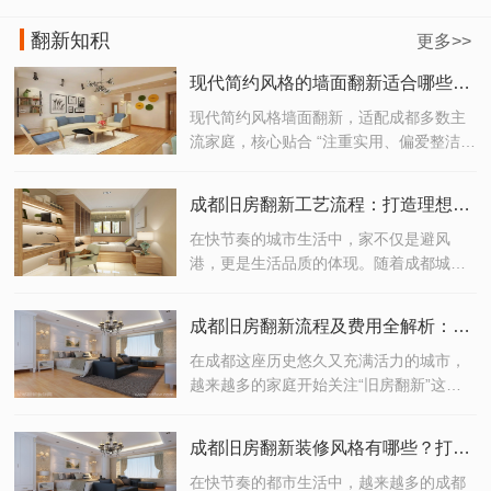
翻新知积
更多>>
现代简约风格的墙面翻新适合哪些成都家庭？
现代简约风格墙面翻新，适配成都多数主
流家庭，核心贴合 “注重实用、偏爱整洁、
追求性价比” 的需求，具体适合以下几类成
都家庭
成都旧房翻新工艺流程：打造理想家居的完美之选
在快节奏的城市生活中，家不仅是避风
港，更是生活品质的体现。随着成都城市
化进程的加快，越来越多的老房子迎来了
焕新的契机。如果你正考虑对老旧住宅进
成都旧房翻新流程及费用全解析：打造理想家居的高效指南
行翻新改造，那么了解一套科学、高效的
成都旧房翻新工艺流程，将是开启理想生
在成都这座历史悠久又充满活力的城市，
活的重要一步。
越来越多的家庭开始关注“旧房翻新”这一
话题。无论是为了提升居住品质，还是为
未来生活预留更多可能性，旧房翻新已经
成都旧房翻新装修风格有哪些？打造你的理想生活空间！
成为现代家庭改善居住环境的重要选择。
但你是否清楚成都旧房翻新的完整流程？
在快节奏的都市生活中，越来越多的成都