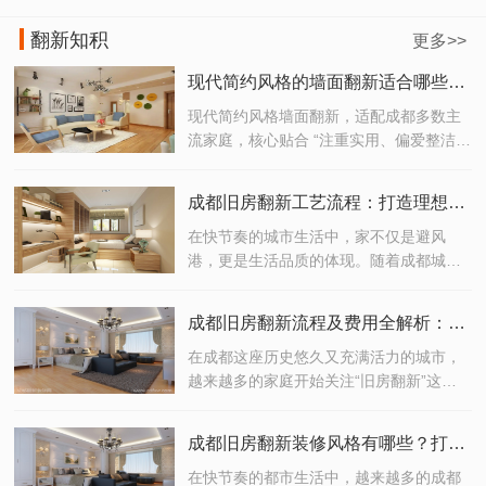
翻新知积
更多>>
现代简约风格的墙面翻新适合哪些成都家庭？
现代简约风格墙面翻新，适配成都多数主
流家庭，核心贴合 “注重实用、偏爱整洁、
追求性价比” 的需求，具体适合以下几类成
都家庭
成都旧房翻新工艺流程：打造理想家居的完美之选
在快节奏的城市生活中，家不仅是避风
港，更是生活品质的体现。随着成都城市
化进程的加快，越来越多的老房子迎来了
焕新的契机。如果你正考虑对老旧住宅进
成都旧房翻新流程及费用全解析：打造理想家居的高效指南
行翻新改造，那么了解一套科学、高效的
成都旧房翻新工艺流程，将是开启理想生
在成都这座历史悠久又充满活力的城市，
活的重要一步。
越来越多的家庭开始关注“旧房翻新”这一
话题。无论是为了提升居住品质，还是为
未来生活预留更多可能性，旧房翻新已经
成都旧房翻新装修风格有哪些？打造你的理想生活空间！
成为现代家庭改善居住环境的重要选择。
但你是否清楚成都旧房翻新的完整流程？
在快节奏的都市生活中，越来越多的成都